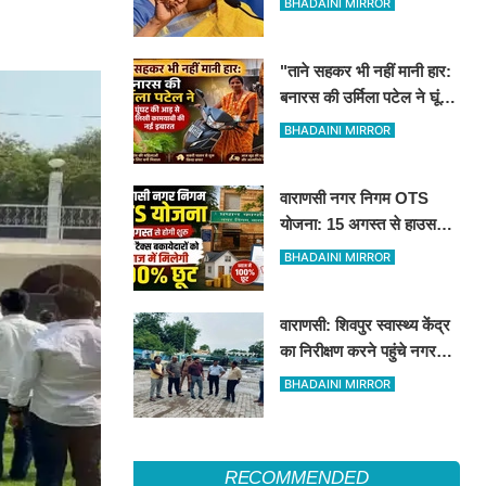
BHADAINI MIRROR
सफाई
"ताने सहकर भी नहीं मानी हार:
बनारस की उर्मिला पटेल ने घूंघट
की आड़ से लिखी कामयाबी की
BHADAINI MIRROR
नई इबारत"
वाराणसी नगर निगम OTS
योजना: 15 अगस्त से हाउस
टैक्स बकायेदारों को ब्याज में
BHADAINI MIRROR
मिलेगी 100% छूट
वाराणसी: शिवपुर स्वास्थ्य केंद्र
का निरीक्षण करने पहुंचे नगर
आयुक्त
BHADAINI MIRROR
RECOMMENDED