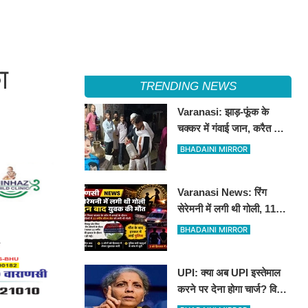
ा
TRENDING NEWS
Varanasi: झाड़-फूंक के
चक्कर में गंवाई जान, करैत के
काटने से 3 साल के मासूम की
BHADAINI MIRROR
मौत
Varanasi News: रिंग
सेरेमनी में लगी थी गोली, 11
दिन बाद बीएचयू ट्रॉमा सेंटर में
BHADAINI MIRROR
युवक की मौत
UPI: क्या अब UPI इस्तेमाल
करने पर देना होगा चार्ज? वित्त
मंत्री निर्मला सीतारमण ने दी