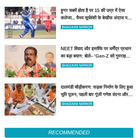
हुनर सबमें होता है पर 15 की उम्र में ऐसा
कलेजा... वैभव सूर्यवंशी के बेखौफ अंदाज पर
फिदा हुए शिखर धवन
BHADAINI MIRROR
NEET विवाद और इस्तीफे पर धर्मेंद्र प्रधान
का बड़ा बयान: बोले– 'Gen-Z को गुमराह
करने की हुई कोशिश'
BHADAINI MIRROR
दालमंडी चौड़ीकरण: सड़क निर्माण के लिए हुआ
भूमि पूजन, पहली बार गूंजी गणेश वंदना और
'हर-हर महादेव' का उद्घोष
BHADAINI MIRROR
RECOMMENDED