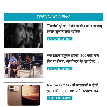
TRENDING NEWS
'Toxic' ट्रेलर में संजीदा शेख का चला जादू,
किलर लुक ने लूटी महफिल
BHADAINI MIRROR
एयर इंडिया टर्बुलेंस हादसा: 300 फीट नीचे
गिरा था विमान, अब कैप्टन के डोप टेस्ट
पॉजिटिव होने के दावे से मचा हड़कंप
BHADAINI MIRROR
Redmi 17C 5G की लक्समबर्ग में एंट्री:
पुराना फोन, नया नाम! जानें Redmi 15C
5G के रीब्रांडेड मॉडल के फीचर्स
BHADAINI MIRROR