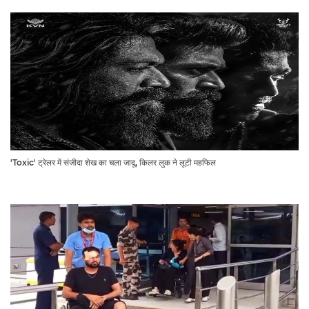
'Toxic' ट्रेलर में संजीदा शेख का चला जादू, किलर लुक ने लूटी महफिल