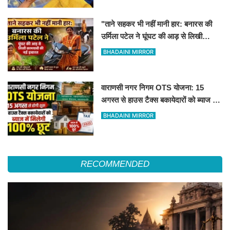
"ताने सहकर भी नहीं मानी हार: बनारस की
उर्मिला पटेल ने घूंघट की आड़ से लिखी
कामयाबी की नई इबारत"
BHADAINI MIRROR
वाराणसी नगर निगम OTS योजना: 15
अगस्त से हाउस टैक्स बकायेदारों को ब्याज में
मिलेगी 100% छूट
BHADAINI MIRROR
RECOMMENDED