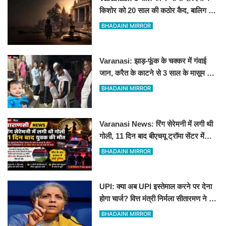
किशोर को 20 साल की कठोर कैद, बालिग की
तरह चला मुकदमा
BHADAINI MIRROR
Varanasi: झाड़-फूंक के चक्कर में गंवाई
जान, करैत के काटने से 3 साल के मासूम की
मौत
BHADAINI MIRROR
Varanasi News: रिंग सेरेमनी में लगी थी
गोली, 11 दिन बाद बीएचयू ट्रॉमा सेंटर में
युवक की मौत
BHADAINI MIRROR
UPI: क्या अब UPI इस्तेमाल करने पर देना
होगा चार्ज? वित्त मंत्री निर्मला सीतारमण ने दी
सफाई
BHADAINI MIRROR