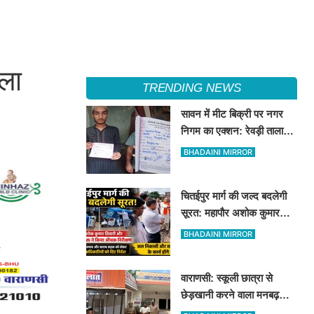
िला
TRENDING NEWS
सावन में मीट बिक्री पर नगर
निगम का एक्शन: रेवड़ी तालाब
और पितरकुंडा में 4 दुकानों पर
BHADAINI MIRROR
गिरी गाज
चितईपुर मार्ग की जल्द बदलेगी
सूरत: महापौर अशोक कुमार
तिवारी और नगर आयुक्त ने किया
BHADAINI MIRROR
औचक निरीक्षण
वाराणसी: स्कूली छात्रा से
छेड़खानी करने वाला मनबढ़
गिरफ्तार, लंका पुलिस ने उतारी