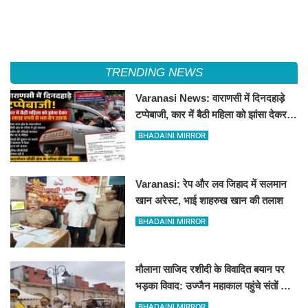
TRENDING NEWS
Varanasi News: वाराणसी में दिनदहाड़े
टप्पेबाजी, कार में बैठी महिला को झांसा देकर 5
लाख रुपये से भरा बैग उड़ाया
BHADAINI MIRROR
Varanasi: रेप और लव जिहाद में सलमान
खान अरेस्ट, भाई शाहरुख खान की तलाश
BHADAINI MIRROR
मौलाना साजिद रशीदी के विवादित बयान पर
भड़का विवाद: उज्जैन महाकाल पहुंचे संतों और
कांवड़ियों ने जताया कड़ा विरोध
BHADAINI MIRROR