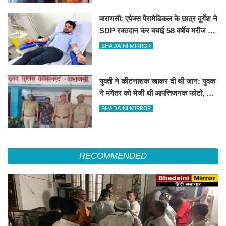
वाराणसी: एपेक्स पैरामेडिकल के छात्र दुर्गेश ने
SDP रक्तदान कर बचाई 58 वर्षीय मरीज की
जान
BHADAINI MIRROR
युवती ने कीटनाशक खाकर दी थी जान: युवक
ने मंगेतर को भेजी थी आपत्तिजनक फोटो, भेजा
गया जेल
BHADAINI MIRROR
RECOMMENDED