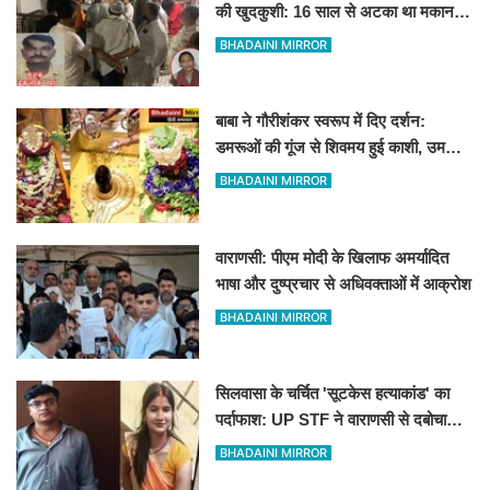
की खुदकुशी: 16 साल से अटका था मकान,
पत्नी बोली- बिल्डर और पारिवारिक विवाद से थे
BHADAINI MIRROR
डिप्रेशन में
बाबा ने गौरीशंकर स्वरूप में दिए दर्शन:
डमरूओं की गूंज से शिवमय हुई काशी, उमड़ा
आस्था का अटूट सैलाब
BHADAINI MIRROR
वाराणसी: पीएम मोदी के खिलाफ अमर्यादित
भाषा और दुष्प्रचार से अधिवक्ताओं में आक्रोश
BHADAINI MIRROR
सिलवासा के चर्चित 'सूटकेस हत्याकांड' का
पर्दाफाश: UP STF ने वाराणसी से दबोचा
कातिल पति, Love मैरिज के बाद की थी हत्या
BHADAINI MIRROR