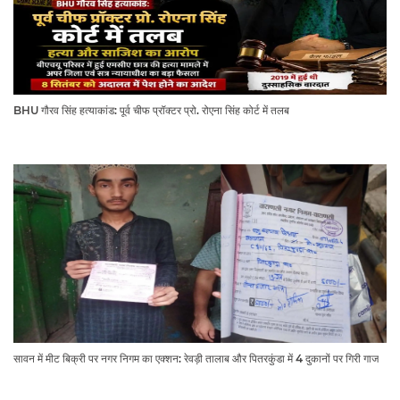
BHU गौरव सिंह हत्याकांड: पूर्व चीफ प्रॉक्टर प्रो. रोएना सिंह कोर्ट में तलब
सावन में मीट बिक्री पर नगर निगम का एक्शन: रेवड़ी तालाब और पितरकुंडा में 4 दुकानों पर गिरी गाज