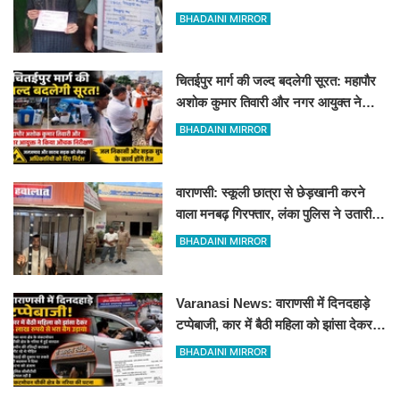
दुकानों पर गिरी गाज
BHADAINI MIRROR
चितईपुर मार्ग की जल्द बदलेगी सूरत: महापौर
अशोक कुमार तिवारी और नगर आयुक्त ने
किया औचक निरीक्षण
BHADAINI MIRROR
वाराणसी: स्कूली छात्रा से छेड़खानी करने
वाला मनबढ़ गिरफ्तार, लंका पुलिस ने उतारी
हीरोपंती
BHADAINI MIRROR
Varanasi News: वाराणसी में दिनदहाड़े
टप्पेबाजी, कार में बैठी महिला को झांसा देकर 5
लाख रुपये से भरा बैग उड़ाया
BHADAINI MIRROR