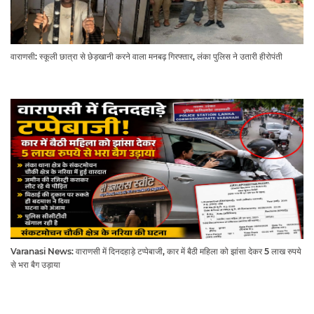
वाराणसी: स्कूली छात्रा से छेड़खानी करने वाला मनबढ़ गिरफ्तार, लंका पुलिस ने उतारी हीरोपंती
Varanasi News: वाराणसी में दिनदहाड़े टप्पेबाजी, कार में बैठी महिला को झांसा देकर 5 लाख रुपये
से भरा बैग उड़ाया