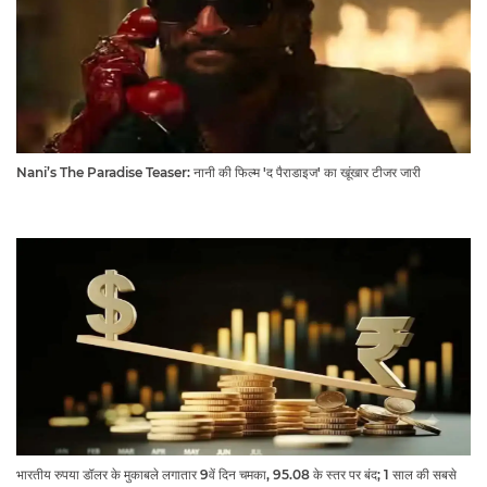
Nani’s The Paradise Teaser: नानी की फिल्म 'द पैराडाइज' का खूंखार टीजर जारी
भारतीय रुपया डॉलर के मुकाबले लगातार 9वें दिन चमका, 95.08 के स्तर पर बंद; 1 साल की सबसे