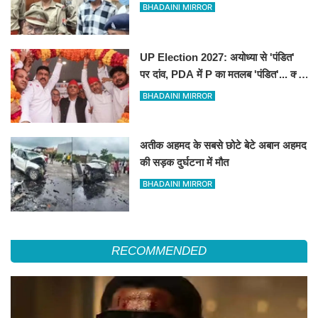
BHADAINI MIRROR
UP Election 2027: अयोध्या से 'पंडित'
पर दांव, PDA में P का मतलब 'पंडित'... क्या
है अखिलेश यादव की बड़ी रणनीति
BHADAINI MIRROR
अतीक अहमद के सबसे छोटे बेटे अबान अहमद
की सड़क दुर्घटना में मौत
BHADAINI MIRROR
RECOMMENDED