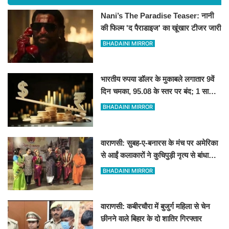
Nani’s The Paradise Teaser: नानी
की फिल्म 'द पैराडाइज' का खूंखार टीजर जारी
BHADAINI MIRROR
भारतीय रुपया डॉलर के मुकाबले लगातार 9वें
दिन चमका, 95.08 के स्तर पर बंद; 1 साल
की सबसे लंबी तेजी
BHADAINI MIRROR
वाराणसी: सुबह-ए-बनारस के मंच पर अमेरिका
से आईं कलाकारों ने कुचिपुड़ी नृत्य से बांधा
समां
BHADAINI MIRROR
वाराणसी: कबीरचौरा में बुजुर्ग महिला से चेन
छीनने वाले बिहार के दो शातिर गिरफ्तार