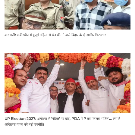
वाराणसी: कबीरचौरा में बुजुर्ग महिला से चेन छीनने वाले बिहार के दो शातिर गिरफ्तार
UP Election 2027: अयोध्या से 'पंडित' पर दांव, PDA में P का मतलब 'पंडित'... क्या है
अखिलेश यादव की बड़ी रणनीति