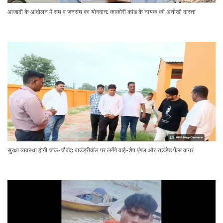
आजादी के आंदोलन में संघ व जनसंघ का योगदान: काकोरी कांड के नायक की अनोखी दास्तां
सुरक्षा व्यवस्था होगी चाक-चौबंद: बाउंड्रीवॉल पर लगेंगे वाई-शेप एंगल और राउंडेड फेंस वायर