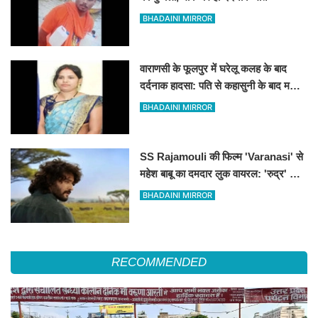
BHADAINI MIRROR
वाराणसी के फूलपुर में घरेलू कलह के बाद
दर्दनाक हादसा: पति से कहासुनी के बाद महिला
ने लगाई फांसी
BHADAINI MIRROR
SS Rajamouli की फिल्म 'Varanasi' से
महेश बाबू का दमदार लुक वायरल: 'रुद्र' के
किरदार में अफ्रीका के जंगलों में दिखे साउथ
BHADAINI MIRROR
सुपरस्टार
RECOMMENDED