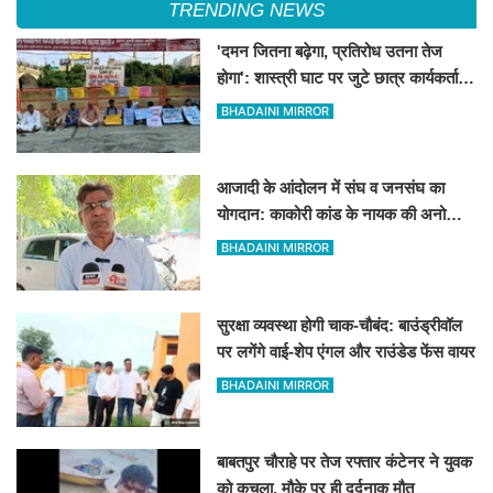
TRENDING NEWS
'दमन जितना बढ़ेगा, प्रतिरोध उतना तेज
होगा': शास्त्री घाट पर जुटे छात्र कार्यकर्ताओं
की केंद्र को ललकार
BHADAINI MIRROR
आजादी के आंदोलन में संघ व जनसंघ का
योगदान: काकोरी कांड के नायक की अनोखी
दास्तां
BHADAINI MIRROR
सुरक्षा व्यवस्था होगी चाक-चौबंद: बाउंड्रीवॉल
पर लगेंगे वाई-शेप एंगल और राउंडेड फेंस वायर
BHADAINI MIRROR
बाबतपुर चौराहे पर तेज रफ्तार कंटेनर ने युवक
को कुचला, मौके पर ही दर्दनाक मौत