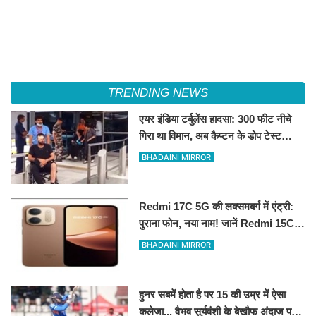
TRENDING NEWS
एयर इंडिया टर्बुलेंस हादसा: 300 फीट नीचे
गिरा था विमान, अब कैप्टन के डोप टेस्ट
पॉजिटिव होने के दावे से मचा हड़कंप
BHADAINI MIRROR
Redmi 17C 5G की लक्समबर्ग में एंट्री:
पुराना फोन, नया नाम! जानें Redmi 15C
5G के रीब्रांडेड मॉडल के फीचर्स
BHADAINI MIRROR
हुनर सबमें होता है पर 15 की उम्र में ऐसा
कलेजा... वैभव सूर्यवंशी के बेखौफ अंदाज पर