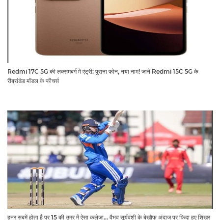
Redmi 17C 5G की लक्समबर्ग में एंट्री: पुराना फोन, नया नाम! जानें Redmi 15C 5G के
रीब्रांडेड मॉडल के फीचर्स
हुनर सबमें होता है पर 15 की उम्र में ऐसा कलेजा... वैभव सूर्यवंशी के बेखौफ अंदाज पर फिदा हुए शिखर