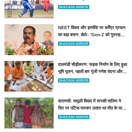
फिदा हुए शिखर धवन
BHADAINI MIRROR
NEET विवाद और इस्तीफे पर धर्मेंद्र प्रधान
का बड़ा बयान: बोले– 'Gen-Z को गुमराह
करने की हुई कोशिश'
BHADAINI MIRROR
दालमंडी चौड़ीकरण: सड़क निर्माण के लिए हुआ
भूमि पूजन, पहली बार गूंजी गणेश वंदना और
'हर-हर महादेव' का उद्घोष
BHADAINI MIRROR
वाराणसी: मामूली विवाद में सनकी ताजिम ने
सिर पर पटिया मारकर उतारा था मौत के घाट,
पत्नी रहती है मायके, जानें पूरा घटनाक्रम
BHADAINI MIRROR