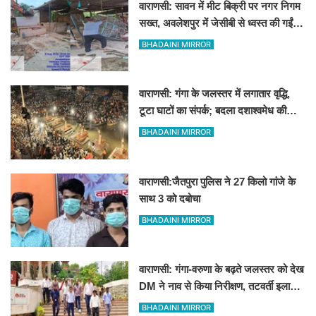
वाराणसी: सावन में मीट बिक्री पर नगर निगम
सख्त, अवलेशपुर में जेसीबी से ध्वस्त की गईं
12 दुकानें
BHADAINI MIRROR
वाराणसी: गंगा के जलस्तर में लगातार वृद्धि,
टूटा घाटों का संपर्क; बदला दशाश्वमेध की
विश्वप्रसिद्ध महाआरती का स्थान
BHADAINI MIRROR
वाराणसी:जैतपुरा पुलिस ने 27 किलो गांजे के
साथ 3 को दबोचा
BHADAINI MIRROR
वाराणसी: गंगा-वरुणा के बढ़ते जलस्तर को देख
DM ने नाव से किया निरीक्षण, तटवर्ती इलाकों
के लिए अलर्ट जारी
BHADAINI MIRROR