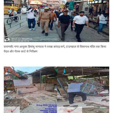
वाराणसी: नगर आयुक्त हिमांशु नागपाल ने परखा कांवड़ मार्ग, टाउनहाल से विश्वनाथ मंदिर तक किया
पैदल और गोल्फ कार्ट से निरीक्षण