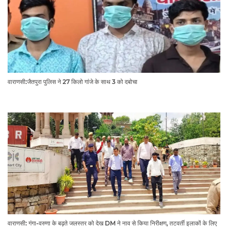
वाराणसी:जैतपुरा पुलिस ने 27 किलो गांजे के साथ 3 को दबोचा
वाराणसी: गंगा-वरुणा के बढ़ते जलस्तर को देख DM ने नाव से किया निरीक्षण, तटवर्ती इलाकों के लिए