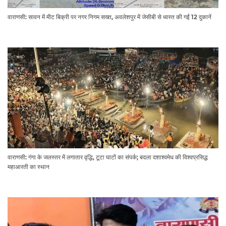
वाराणसी: सावन में मीट बिक्री पर नगर निगम सख्त, अवलेशपुर में जेसीबी से ध्वस्त की गईं 12 दुकानें
वाराणसी: गंगा के जलस्तर में लगातार वृद्धि, टूटा घाटों का संपर्क; बदला दशाश्वमेध की विश्वप्रसिद्ध
महाआरती का स्थान