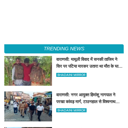
TRENDING NEWS
वाराणसी: मामूली विवाद में सनकी ताजिम ने
सिर पर पटिया मारकर उतारा था मौत के घाट,
पत्नी रहती है मायके, जानें पूरा घटनाक्रम
BHADAINI MIRROR
वाराणसी: नगर आयुक्त हिमांशु नागपाल ने
परखा कांवड़ मार्ग, टाउनहाल से विश्वनाथ
मंदिर तक किया पैदल और गोल्फ कार्ट से
BHADAINI MIRROR
निरीक्षण