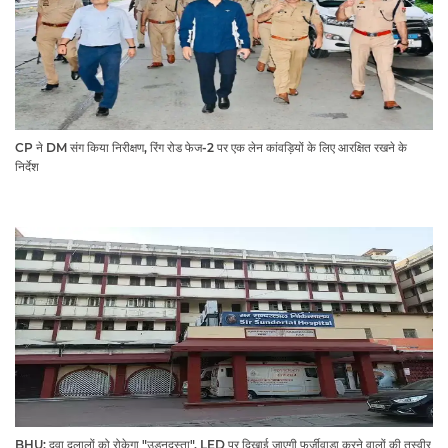
CP ने DM संग किया निरीक्षण, रिंग रोड फेज-2 पर एक लेन कांवड़ियों के लिए आरक्षित रखने के
निर्देश
BHU; दवा दलालों को रोकेगा "उड़नदस्ता", LED पर दिखाई जाएगी फर्जीवाड़ा करने वालों की तस्वीर