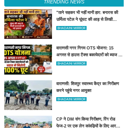
TRENDING NEWS
"ताने सहकर भी नहीं मानी हार: बनारस की
उर्मिला पटेल ने घूंघट की आड़ से लिखी
कामयाबी की नई इबारत"
BHADAINI MIRROR
वाराणसी नगर निगम OTS योजना: 15
अगस्त से हाउस टैक्स बकायेदारों को ब्याज में
मिलेगी 100% छूट
BHADAINI MIRROR
वाराणसी: शिवपुर स्वास्थ्य केंद्र का निरीक्षण
करने पहुंचे नगर आयुक्त
BHADAINI MIRROR
CP ने DM संग किया निरीक्षण, रिंग रोड
फेज-2 पर एक लेन कांवड़ियों के लिए आरक्षित