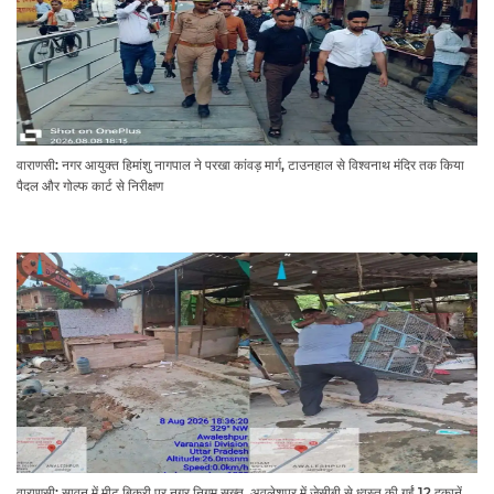
वाराणसी: नगर आयुक्त हिमांशु नागपाल ने परखा कांवड़ मार्ग, टाउनहाल से विश्वनाथ मंदिर तक किया
पैदल और गोल्फ कार्ट से निरीक्षण
वाराणसी: सावन में मीट बिक्री पर नगर निगम सख्त, अवलेशपुर में जेसीबी से ध्वस्त की गईं 12 दुकानें