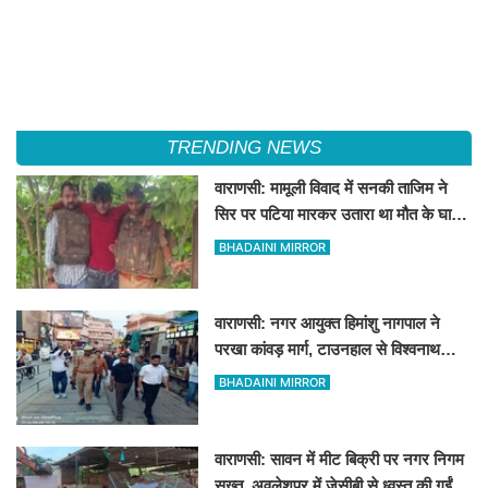
TRENDING NEWS
वाराणसी: मामूली विवाद में सनकी ताजिम ने
सिर पर पटिया मारकर उतारा था मौत के घाट,
पत्नी रहती है मायके, जानें पूरा घटनाक्रम
BHADAINI MIRROR
वाराणसी: नगर आयुक्त हिमांशु नागपाल ने
परखा कांवड़ मार्ग, टाउनहाल से विश्वनाथ
मंदिर तक किया पैदल और गोल्फ कार्ट से
BHADAINI MIRROR
निरीक्षण
वाराणसी: सावन में मीट बिक्री पर नगर निगम
सख्त, अवलेशपुर में जेसीबी से ध्वस्त की गईं