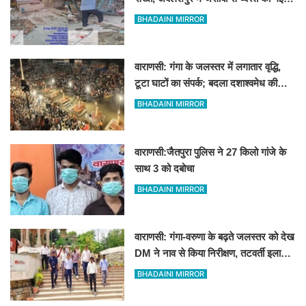
12 दुकानें
BHADAINI MIRROR
वाराणसी: गंगा के जलस्तर में लगातार वृद्धि,
टूटा घाटों का संपर्क; बदला दशाश्वमेध की
विश्वप्रसिद्ध महाआरती का स्थान
BHADAINI MIRROR
वाराणसी:जैतपुरा पुलिस ने 27 किलो गांजे के
साथ 3 को दबोचा
BHADAINI MIRROR
वाराणसी: गंगा-वरुणा के बढ़ते जलस्तर को देख
DM ने नाव से किया निरीक्षण, तटवर्ती इलाकों
के लिए अलर्ट जारी
BHADAINI MIRROR