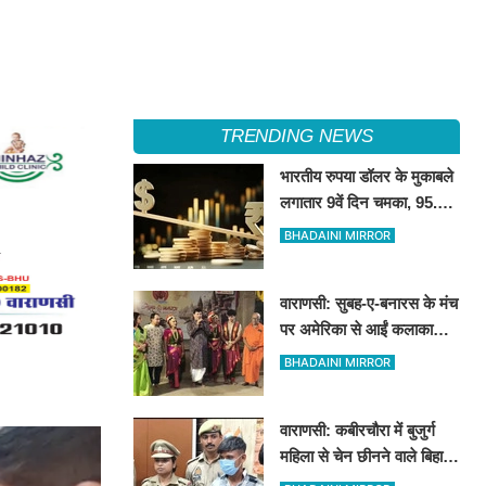
TRENDING NEWS
भारतीय रुपया डॉलर के मुकाबले
लगातार 9वें दिन चमका, 95.08
के स्तर पर बंद; 1 साल की
BHADAINI MIRROR
सबसे लंबी तेजी
वाराणसी: सुबह-ए-बनारस के मंच
पर अमेरिका से आईं कलाकारों ने
कुचिपुड़ी नृत्य से बांधा समां
BHADAINI MIRROR
वाराणसी: कबीरचौरा में बुजुर्ग
महिला से चेन छीनने वाले बिहार
के दो शातिर गिरफ्तार