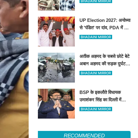
BHADAINI MIRROR
UP Election 2027: अयोध्या
से 'पंडित' पर दांव, PDA में P
का मतलब 'पंडित'... क्या है
BHADAINI MIRROR
अखिलेश यादव की बड़ी रणनीति
अतीक अहमद के सबसे छोटे बेटे
अबान अहमद की सड़क दुर्घटना
में मौत
BHADAINI MIRROR
BSP के इकलौते विधायक
उमाशंकर सिंह का दिल्ली में
निधन, रसड़ा से लगातार 3 बार
BHADAINI MIRROR
जीतकर रचा था इतिहास
RECOMMENDED