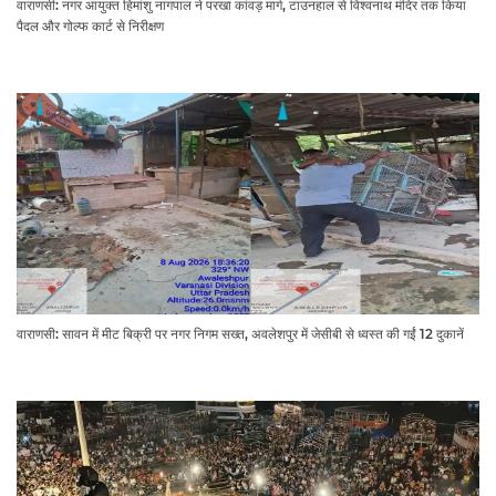
वाराणसी: नगर आयुक्त हिमांशु नागपाल ने परखा कांवड़ मार्ग, टाउनहाल से विश्वनाथ मंदिर तक किया
पैदल और गोल्फ कार्ट से निरीक्षण
वाराणसी: सावन में मीट बिक्री पर नगर निगम सख्त, अवलेशपुर में जेसीबी से ध्वस्त की गईं 12 दुकानें