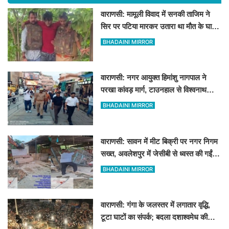
वाराणसी: मामूली विवाद में सनकी ताजिम ने
सिर पर पटिया मारकर उतारा था मौत के घाट,
पत्नी रहती है मायके, जानें पूरा घटनाक्रम
BHADAINI MIRROR
वाराणसी: नगर आयुक्त हिमांशु नागपाल ने
परखा कांवड़ मार्ग, टाउनहाल से विश्वनाथ
मंदिर तक किया पैदल और गोल्फ कार्ट से
BHADAINI MIRROR
निरीक्षण
वाराणसी: सावन में मीट बिक्री पर नगर निगम
सख्त, अवलेशपुर में जेसीबी से ध्वस्त की गईं
12 दुकानें
BHADAINI MIRROR
वाराणसी: गंगा के जलस्तर में लगातार वृद्धि,
टूटा घाटों का संपर्क; बदला दशाश्वमेध की