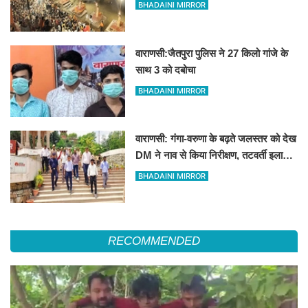
विश्वप्रसिद्ध महाआरती का स्थान
BHADAINI MIRROR
वाराणसी:जैतपुरा पुलिस ने 27 किलो गांजे के
साथ 3 को दबोचा
BHADAINI MIRROR
वाराणसी: गंगा-वरुणा के बढ़ते जलस्तर को देख
DM ने नाव से किया निरीक्षण, तटवर्ती इलाकों
के लिए अलर्ट जारी
BHADAINI MIRROR
RECOMMENDED