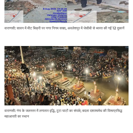
वाराणसी: सावन में मीट बिक्री पर नगर निगम सख्त, अवलेशपुर में जेसीबी से ध्वस्त की गईं 12 दुकानें
वाराणसी: गंगा के जलस्तर में लगातार वृद्धि, टूटा घाटों का संपर्क; बदला दशाश्वमेध की विश्वप्रसिद्ध
महाआरती का स्थान