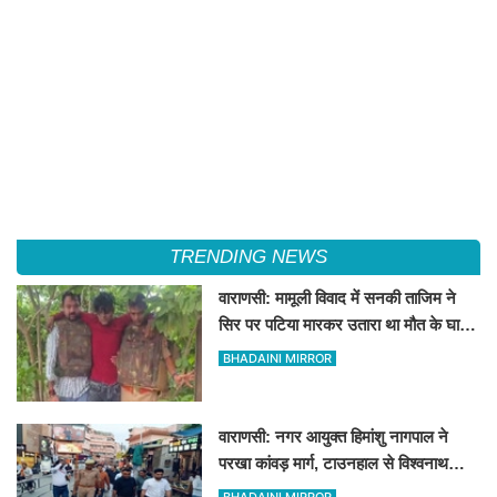
TRENDING NEWS
वाराणसी: मामूली विवाद में सनकी ताजिम ने
सिर पर पटिया मारकर उतारा था मौत के घाट,
पत्नी रहती है मायके, जानें पूरा घटनाक्रम
BHADAINI MIRROR
वाराणसी: नगर आयुक्त हिमांशु नागपाल ने
परखा कांवड़ मार्ग, टाउनहाल से विश्वनाथ
मंदिर तक किया पैदल और गोल्फ कार्ट से
BHADAINI MIRROR