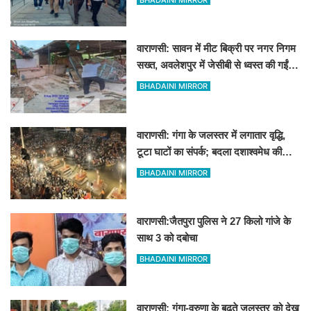
निरीक्षण
वाराणसी: सावन में मीट बिक्री पर नगर निगम
सख्त, अवलेशपुर में जेसीबी से ध्वस्त की गईं
12 दुकानें
BHADAINI MIRROR
वाराणसी: गंगा के जलस्तर में लगातार वृद्धि,
टूटा घाटों का संपर्क; बदला दशाश्वमेध की
विश्वप्रसिद्ध महाआरती का स्थान
BHADAINI MIRROR
वाराणसी:जैतपुरा पुलिस ने 27 किलो गांजे के
साथ 3 को दबोचा
BHADAINI MIRROR
वाराणसी: गंगा-वरुणा के बढ़ते जलस्तर को देख