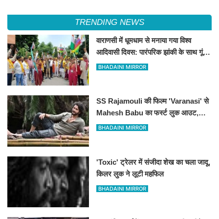
TRENDING NEWS
वाराणसी में धूमधाम से मनाया गया विश्व
आदिवासी दिवस: पारंपरिक झांकी के साथ गूंजे
संविधान और अधिकारों के नारे, DM को सौंपा
BHADAINI MIRROR
10 सूत्रीय ज्ञापन
SS Rajamouli की फिल्म 'Varanasi' से
Mahesh Babu का फर्स्ट लुक आउट,
'रुद्र' के अवतार में छा गए सुपरस्टार
BHADAINI MIRROR
'Toxic' ट्रेलर में संजीदा शेख का चला जादू,
किलर लुक ने लूटी महफिल
BHADAINI MIRROR