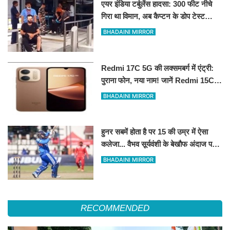
एयर इंडिया टर्बुलेंस हादसा: 300 फीट नीचे
गिरा था विमान, अब कैप्टन के डोप टेस्ट
पॉजिटिव होने के दावे से मचा हड़कंप
BHADAINI MIRROR
Redmi 17C 5G की लक्समबर्ग में एंट्री:
पुराना फोन, नया नाम! जानें Redmi 15C
5G के रीब्रांडेड मॉडल के फीचर्स
BHADAINI MIRROR
हुनर सबमें होता है पर 15 की उम्र में ऐसा
कलेजा... वैभव सूर्यवंशी के बेखौफ अंदाज पर
फिदा हुए शिखर धवन
BHADAINI MIRROR
RECOMMENDED