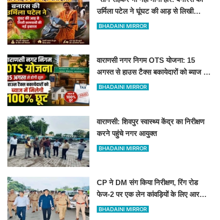
उर्मिला पटेल ने घूंघट की आड़ से लिखी
कामयाबी की नई इबारत"
BHADAINI MIRROR
वाराणसी नगर निगम OTS योजना: 15
अगस्त से हाउस टैक्स बकायेदारों को ब्याज में
मिलेगी 100% छूट
BHADAINI MIRROR
वाराणसी: शिवपुर स्वास्थ्य केंद्र का निरीक्षण
करने पहुंचे नगर आयुक्त
BHADAINI MIRROR
CP ने DM संग किया निरीक्षण, रिंग रोड
फेज-2 पर एक लेन कांवड़ियों के लिए आरक्षित
रखने के निर्देश
BHADAINI MIRROR