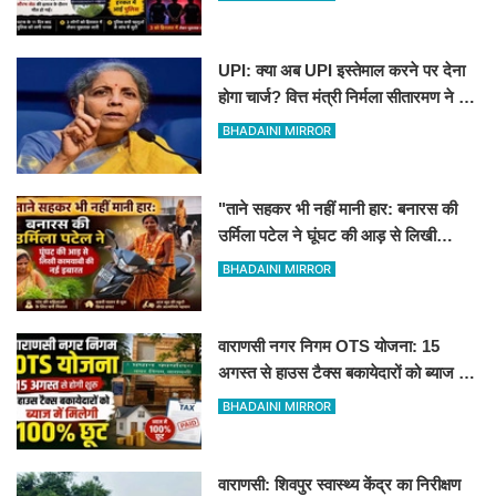
UPI: क्या अब UPI इस्तेमाल करने पर देना
होगा चार्ज? वित्त मंत्री निर्मला सीतारमण ने दी
सफाई
BHADAINI MIRROR
"ताने सहकर भी नहीं मानी हार: बनारस की
उर्मिला पटेल ने घूंघट की आड़ से लिखी
कामयाबी की नई इबारत"
BHADAINI MIRROR
वाराणसी नगर निगम OTS योजना: 15
अगस्त से हाउस टैक्स बकायेदारों को ब्याज में
मिलेगी 100% छूट
BHADAINI MIRROR
वाराणसी: शिवपुर स्वास्थ्य केंद्र का निरीक्षण