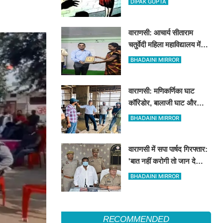
DIPAK GUPTA
BNS और POCSO में केस
दर्ज
वाराणसी: आचार्य सीताराम
चतुर्वेदी महिला महाविद्यालय में
ठोस अपशिष्ट प्रबंधन एवं हरित
BHADAINI MIRROR
ऊर्जा पर कार्यशाला आयोजित
वाराणसी: मणिकर्णिका घाट
कॉरिडोर, बालाजी घाट और
यूनिटी मॉल के निर्माण कार्य का
BHADAINI MIRROR
DM ने लिया जायजा
वाराणसी में सपा पार्षद गिरफ्तार:
'बात नहीं करोगी तो जान दे
दूंगा', विधवा महिला ने दर्ज
BHADAINI MIRROR
कराया मुकदमा
RECOMMENDED