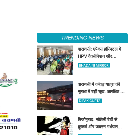
TRENDING NEWS
वाराणसी: एपेक्स हॉस्पिटल में
HPV वैक्सीनेशन और
सर्वाइकल कैंसर जागरूकता
BHADAINI MIRROR
सत्र आयोजित
वाराणसी में कांवड़ यात्रा की
सुरक्षा में बड़ी चूक: आरक्षित लेन
में घुसी सवारियों से भरी बस, मचा
DIPAK GUPTA
हड़कंप
मिर्जामुराद: सौतेली बेटी से
दुष्कर्म और जबरन गर्भपात
कराने का आरोपी पिता फरार,