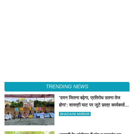
TRENDING NEWS
'दमन जितना बढ़ेगा, प्रतिरोध उतना तेज
होगा': शास्त्री घाट पर जुटे छात्र कार्यकर्ताओं
की केंद्र को ललकार
BHADAINI MIRROR