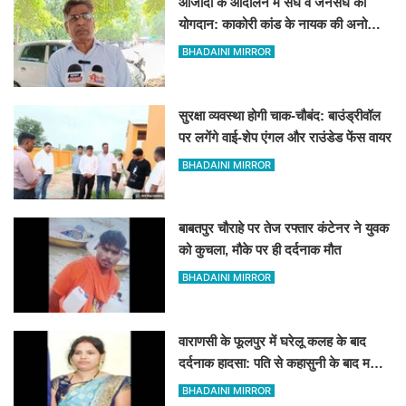
आजादी के आंदोलन में संघ व जनसंघ का
योगदान: काकोरी कांड के नायक की अनोखी
दास्तां
BHADAINI MIRROR
सुरक्षा व्यवस्था होगी चाक-चौबंद: बाउंड्रीवॉल
पर लगेंगे वाई-शेप एंगल और राउंडेड फेंस वायर
BHADAINI MIRROR
बाबतपुर चौराहे पर तेज रफ्तार कंटेनर ने युवक
को कुचला, मौके पर ही दर्दनाक मौत
BHADAINI MIRROR
वाराणसी के फूलपुर में घरेलू कलह के बाद
दर्दनाक हादसा: पति से कहासुनी के बाद महिला
ने लगाई फांसी
BHADAINI MIRROR