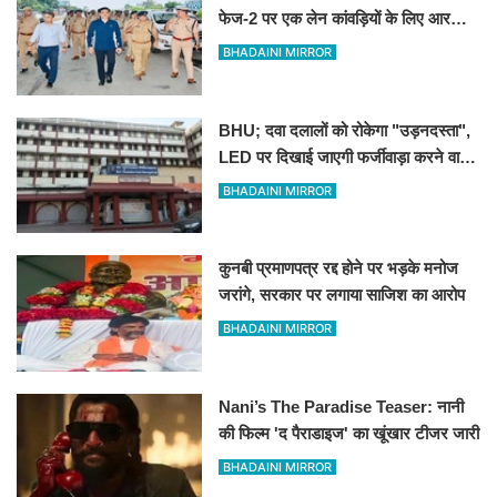
फेज-2 पर एक लेन कांवड़ियों के लिए आरक्षित
रखने के निर्देश
BHADAINI MIRROR
BHU; दवा दलालों को रोकेगा "उड़नदस्ता",
LED पर दिखाई जाएगी फर्जीवाड़ा करने वालों
की तस्वीर
BHADAINI MIRROR
कुनबी प्रमाणपत्र रद्द होने पर भड़के मनोज
जरांगे, सरकार पर लगाया साजिश का आरोप
BHADAINI MIRROR
Nani’s The Paradise Teaser: नानी
की फिल्म 'द पैराडाइज' का खूंखार टीजर जारी
BHADAINI MIRROR