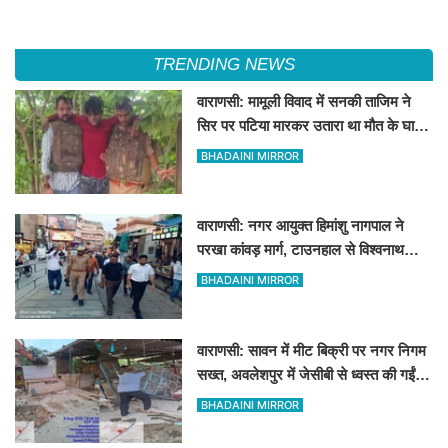
TRENDING NEWS
वाराणसी: मामूली विवाद में सनकी ताजिम ने
सिर पर पटिया मारकर उतारा था मौत के घाट,
पत्नी रहती है मायके, जानें पूरा घटनाक्रम
BHADAINI MIRROR
वाराणसी: नगर आयुक्त हिमांशु नागपाल ने
परखा कांवड़ मार्ग, टाउनहाल से विश्वनाथ
मंदिर तक किया पैदल और गोल्फ कार्ट से
BHADAINI MIRROR
निरीक्षण
वाराणसी: सावन में मीट बिक्री पर नगर निगम
सख्त, अवलेशपुर में जेसीबी से ध्वस्त की गईं
12 दुकानें
BHADAINI MIRROR