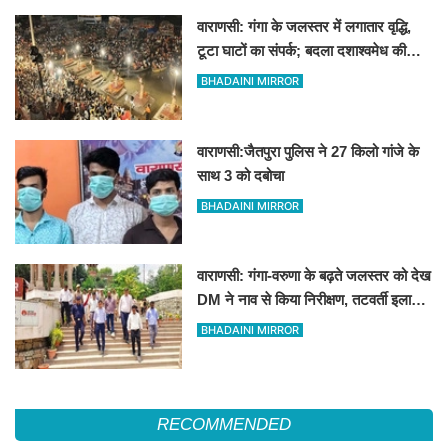
वाराणसी: गंगा के जलस्तर में लगातार वृद्धि,
टूटा घाटों का संपर्क; बदला दशाश्वमेध की
विश्वप्रसिद्ध महाआरती का स्थान
BHADAINI MIRROR
वाराणसी:जैतपुरा पुलिस ने 27 किलो गांजे के
साथ 3 को दबोचा
BHADAINI MIRROR
वाराणसी: गंगा-वरुणा के बढ़ते जलस्तर को देख
DM ने नाव से किया निरीक्षण, तटवर्ती इलाकों
के लिए अलर्ट जारी
BHADAINI MIRROR
RECOMMENDED