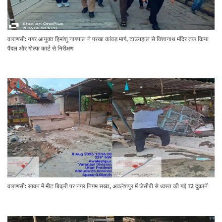
वाराणसी: नगर आयुक्त हिमांशु नागपाल ने परखा कांवड़ मार्ग, टाउनहाल से विश्वनाथ मंदिर तक किया
पैदल और गोल्फ कार्ट से निरीक्षण
वाराणसी: सावन में मीट बिक्री पर नगर निगम सख्त, अवलेशपुर में जेसीबी से ध्वस्त की गईं 12 दुकानें