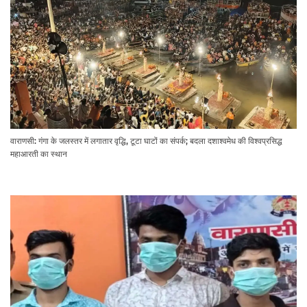
वाराणसी: गंगा के जलस्तर में लगातार वृद्धि, टूटा घाटों का संपर्क; बदला दशाश्वमेध की विश्वप्रसिद्ध
महाआरती का स्थान