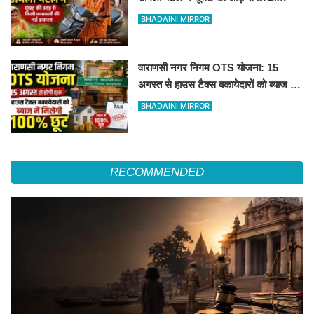
कामयाबी की नई इबारत"
BHADAINI MIRROR
वाराणसी नगर निगम OTS योजना: 15
अगस्त से हाउस टैक्स बकायेदारों को ब्याज में
मिलेगी 100% छूट
BHADAINI MIRROR
RECOMMENDED