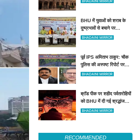
BHADAINI MIRROR
ब्रजभूषण ओझा सभी निकायों से
प्रतिबंधित
BHU में युवाओं को शराब के
दुष्प्रभावों से बचाने पर
जागरूकता कार्यशाला
BHADAINI MIRROR
पूर्व IPS अमिताभ ठाकुर: चौक
पुलिस की अस्पष्ट रिपोर्ट पर
कोर्ट सख्त, 11 अगस्त को मांगी
BHADAINI MIRROR
स्पष्ट जांच आख्या
ब्रॉड पीक पर शहीद पर्वतारोहियों
को BHU में दी गई श्रद्धांजलि:
मौन रखकर अर्पित किए पुष्प
BHADAINI MIRROR
RECOMMENDED