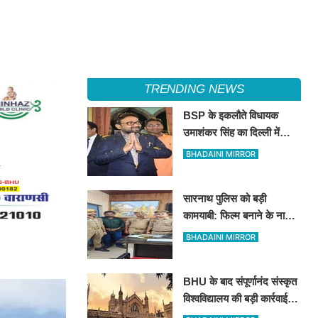
TRENDING NEWS
BSP के इकलौते विधायक
उमाशंकर सिंह का दिल्ली में
निधन, रसड़ा से लगातार 3 बार
BHADAINI MIRROR
जीतकर रचा था इतिहास
सारनाथ पुलिस को बड़ी
कामयाबी: फिल्म बनाने के नाम
पर 78 लाख की ठगी करने वाला
BHADAINI MIRROR
शातिर मुंबई से गिरफ्तार
BHU के बाद संपूर्णानंद संस्कृत
विश्वविद्यालय की बड़ी कार्रवाई:
भ्रष्टाचार के आरोपों में घिरे प्रो.