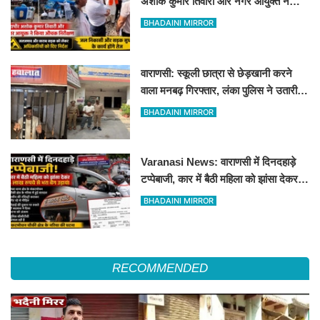
अशोक कुमार तिवारी और नगर आयुक्त ने
किया औचक निरीक्षण
BHADAINI MIRROR
वाराणसी: स्कूली छात्रा से छेड़खानी करने
वाला मनबढ़ गिरफ्तार, लंका पुलिस ने उतारी
हीरोपंती
BHADAINI MIRROR
Varanasi News: वाराणसी में दिनदहाड़े
टप्पेबाजी, कार में बैठी महिला को झांसा देकर 5
लाख रुपये से भरा बैग उड़ाया
BHADAINI MIRROR
RECOMMENDED