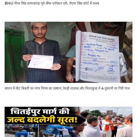
BHU गौरव सिंह हत्याकांड: पूर्व चीफ प्रॉक्टर प्रो. रोएना सिंह कोर्ट में तलब
सावन में मीट बिक्री पर नगर निगम का एक्शन: रेवड़ी तालाब और पितरकुंडा में 4 दुकानों पर गिरी गाज