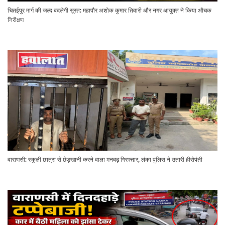
चितईपुर मार्ग की जल्द बदलेगी सूरत: महापौर अशोक कुमार तिवारी और नगर आयुक्त ने किया औचक
निरीक्षण
वाराणसी: स्कूली छात्रा से छेड़खानी करने वाला मनबढ़ गिरफ्तार, लंका पुलिस ने उतारी हीरोपंती