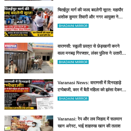
चितईपुर मार्ग की जल्द बदलेगी सूरत: महापौर
अशोक कुमार तिवारी और नगर आयुक्त ने
किया औचक निरीक्षण
BHADAINI MIRROR
वाराणसी: स्कूली छात्रा से छेड़खानी करने
वाला मनबढ़ गिरफ्तार, लंका पुलिस ने उतारी
हीरोपंती
BHADAINI MIRROR
Varanasi News: वाराणसी में दिनदहाड़े
टप्पेबाजी, कार में बैठी महिला को झांसा देकर 5
लाख रुपये से भरा बैग उड़ाया
BHADAINI MIRROR
Varanasi: रेप और लव जिहाद में सलमान
खान अरेस्ट, भाई शाहरुख खान की तलाश