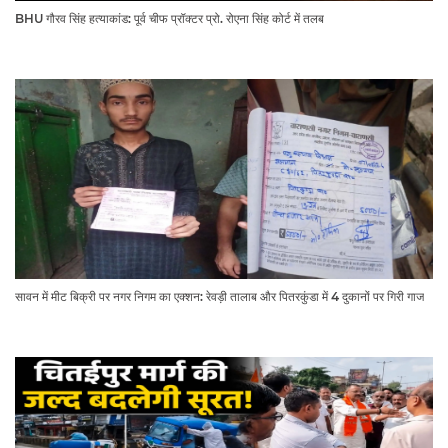
BHU गौरव सिंह हत्याकांड: पूर्व चीफ प्रॉक्टर प्रो. रोएना सिंह कोर्ट में तलब
सावन में मीट बिक्री पर नगर निगम का एक्शन: रेवड़ी तालाब और पितरकुंडा में 4 दुकानों पर गिरी गाज