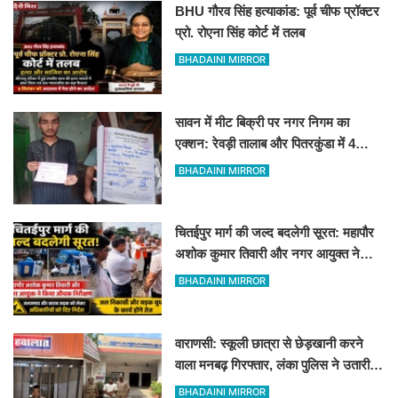
BHU गौरव सिंह हत्याकांड: पूर्व चीफ प्रॉक्टर
प्रो. रोएना सिंह कोर्ट में तलब
BHADAINI MIRROR
सावन में मीट बिक्री पर नगर निगम का
एक्शन: रेवड़ी तालाब और पितरकुंडा में 4
दुकानों पर गिरी गाज
BHADAINI MIRROR
चितईपुर मार्ग की जल्द बदलेगी सूरत: महापौर
अशोक कुमार तिवारी और नगर आयुक्त ने
किया औचक निरीक्षण
BHADAINI MIRROR
वाराणसी: स्कूली छात्रा से छेड़खानी करने
वाला मनबढ़ गिरफ्तार, लंका पुलिस ने उतारी
हीरोपंती
BHADAINI MIRROR