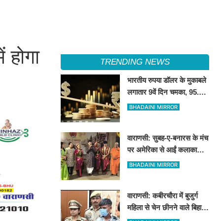
ं होगा
TRENDING NEWS
भारतीय रुपया डॉलर के मुकाबले
लगातार 9वें दिन चमका, 95.08
के स्तर पर बंद; 1 साल की
BHADAINI MIRROR
सबसे लंबी तेजी
वाराणसी: सुबह-ए-बनारस के मंच
पर अमेरिका से आईं कलाकारों ने
कुचिपुड़ी नृत्य से बांधा समां
BHADAINI MIRROR
वाराणसी: कबीरचौरा में बुजुर्ग
महिला से चेन छीनने वाले बिहार
के दो शातिर गिरफ्तार