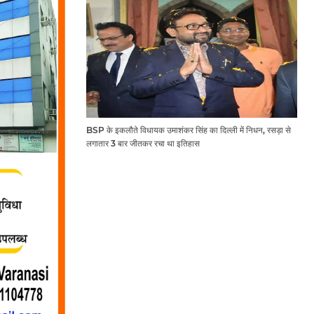
BSP के इकलौते विधायक उमाशंकर सिंह का दिल्ली में निधन, रसड़ा से
लगातार 3 बार जीतकर रचा था इतिहास