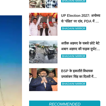
BHADAINI MIRROR
UP Election 2027: अयोध्या
से 'पंडित' पर दांव, PDA में P
का मतलब 'पंडित'... क्या है
BHADAINI MIRROR
अखिलेश यादव की बड़ी रणनीति
अतीक अहमद के सबसे छोटे बेटे
अबान अहमद की सड़क दुर्घटना
में मौत
BHADAINI MIRROR
BSP के इकलौते विधायक
उमाशंकर सिंह का दिल्ली में
निधन, रसड़ा से लगातार 3 बार
BHADAINI MIRROR
जीतकर रचा था इतिहास
RECOMMENDED