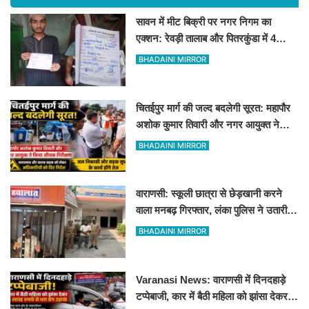
सावन में मीट बिक्री पर नगर निगम का
एक्शन: रेवड़ी तालाब और पितरकुंडा में 4
दुकानों पर गिरी गाज
BHADAINI MIRROR
चितईपुर मार्ग की जल्द बदलेगी सूरत: महापौर
अशोक कुमार तिवारी और नगर आयुक्त ने
किया औचक निरीक्षण
BHADAINI MIRROR
वाराणसी: स्कूली छात्रा से छेड़खानी करने
वाला मनबढ़ गिरफ्तार, लंका पुलिस ने उतारी
हीरोपंती
BHADAINI MIRROR
Varanasi News: वाराणसी में दिनदहाड़े
टप्पेबाजी, कार में बैठी महिला को झांसा देकर 5