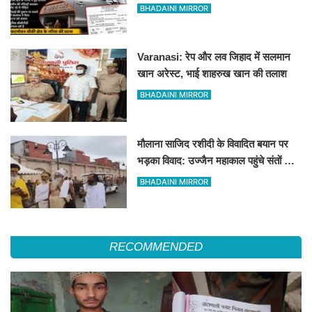
लाख रुपये से भरा बैग उड़ाया
BHADAINI MIRROR
Varanasi: रेप और लव जिहाद में सलमान
खान अरेस्ट, भाई शाहरुख खान की तलाश
BHADAINI MIRROR
मौलाना साजिद रशीदी के विवादित बयान पर
भड़का विवाद: उज्जैन महाकाल पहुंचे संतों और
कांवड़ियों ने जताया कड़ा विरोध
BHADAINI MIRROR
RECOMMENDED