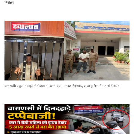
निरीक्षण
वाराणसी: स्कूली छात्रा से छेड़खानी करने वाला मनबढ़ गिरफ्तार, लंका पुलिस ने उतारी हीरोपंती