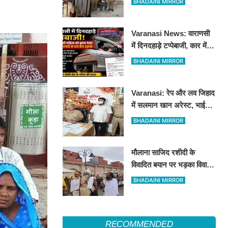
BHADAINI MIRROR
हीरोपंती
Varanasi News: वाराणसी
में दिनदहाड़े टप्पेबाजी, कार में
बैठी महिला को झांसा देकर 5
BHADAINI MIRROR
लाख रुपये से भरा बैग उड़ाया
Varanasi: रेप और लव जिहाद
में सलमान खान अरेस्ट, भाई
शाहरुख खान की तलाश
BHADAINI MIRROR
मौलाना साजिद रशीदी के
विवादित बयान पर भड़का विवाद:
उज्जैन महाकाल पहुंचे संतों और
BHADAINI MIRROR
कांवड़ियों ने जताया कड़ा विरोध
RECOMMENDED