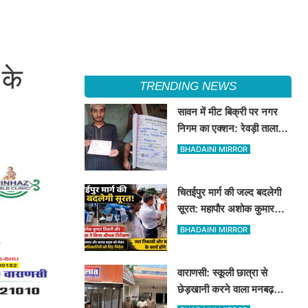
 के
TRENDING NEWS
सावन में मीट बिक्री पर नगर
निगम का एक्शन: रेवड़ी तालाब
और पितरकुंडा में 4 दुकानों पर
BHADAINI MIRROR
गिरी गाज
चितईपुर मार्ग की जल्द बदलेगी
सूरत: महापौर अशोक कुमार
तिवारी और नगर आयुक्त ने किया
BHADAINI MIRROR
औचक निरीक्षण
वाराणसी: स्कूली छात्रा से
छेड़खानी करने वाला मनबढ़
गिरफ्तार, लंका पुलिस ने उतारी