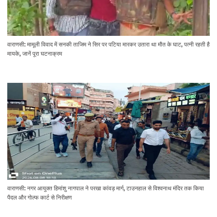
वाराणसी: मामूली विवाद में सनकी ताजिम ने सिर पर पटिया मारकर उतारा था मौत के घाट, पत्नी रहती है
मायके, जानें पूरा घटनाक्रम
वाराणसी: नगर आयुक्त हिमांशु नागपाल ने परखा कांवड़ मार्ग, टाउनहाल से विश्वनाथ मंदिर तक किया
पैदल और गोल्फ कार्ट से निरीक्षण