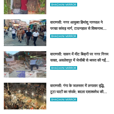
पत्नी रहती है मायके, जानें पूरा घटनाक्रम
BHADAINI MIRROR
वाराणसी: नगर आयुक्त हिमांशु नागपाल ने
परखा कांवड़ मार्ग, टाउनहाल से विश्वनाथ
मंदिर तक किया पैदल और गोल्फ कार्ट से
BHADAINI MIRROR
निरीक्षण
वाराणसी: सावन में मीट बिक्री पर नगर निगम
सख्त, अवलेशपुर में जेसीबी से ध्वस्त की गईं
12 दुकानें
BHADAINI MIRROR
वाराणसी: गंगा के जलस्तर में लगातार वृद्धि,
टूटा घाटों का संपर्क; बदला दशाश्वमेध की
विश्वप्रसिद्ध महाआरती का स्थान
BHADAINI MIRROR