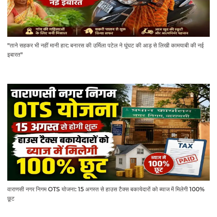
"ताने सहकर भी नहीं मानी हार: बनारस की उर्मिला पटेल ने घूंघट की आड़ से लिखी कामयाबी की नई
इबारत"
वाराणसी नगर निगम OTS योजना: 15 अगस्त से हाउस टैक्स बकायेदारों को ब्याज में मिलेगी 100%
छूट