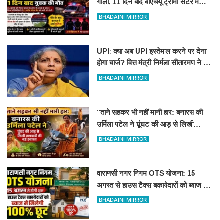
गोली, 11 दिन बाद बीएचयू ट्रॉमा सेंटर में
युवक की मौत
BHADAINI MIRROR
UPI: क्या अब UPI इस्तेमाल करने पर देना
होगा चार्ज? वित्त मंत्री निर्मला सीतारमण ने दी
सफाई
BHADAINI MIRROR
"ताने सहकर भी नहीं मानी हार: बनारस की
उर्मिला पटेल ने घूंघट की आड़ से लिखी
कामयाबी की नई इबारत"
BHADAINI MIRROR
वाराणसी नगर निगम OTS योजना: 15
अगस्त से हाउस टैक्स बकायेदारों को ब्याज में
मिलेगी 100% छूट
BHADAINI MIRROR