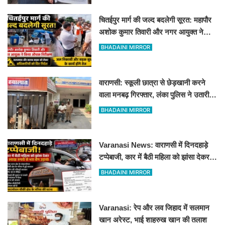
चितईपुर मार्ग की जल्द बदलेगी सूरत: महापौर
अशोक कुमार तिवारी और नगर आयुक्त ने
किया औचक निरीक्षण
BHADAINI MIRROR
वाराणसी: स्कूली छात्रा से छेड़खानी करने
वाला मनबढ़ गिरफ्तार, लंका पुलिस ने उतारी
हीरोपंती
BHADAINI MIRROR
Varanasi News: वाराणसी में दिनदहाड़े
टप्पेबाजी, कार में बैठी महिला को झांसा देकर 5
लाख रुपये से भरा बैग उड़ाया
BHADAINI MIRROR
Varanasi: रेप और लव जिहाद में सलमान
खान अरेस्ट, भाई शाहरुख खान की तलाश