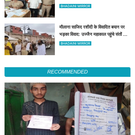
BHADAINI MIRROR
मौलाना साजिद रशीदी के विवादित बयान पर
भड़का विवाद: उज्जैन महाकाल पहुंचे संतों और
कांवड़ियों ने जताया कड़ा विरोध
BHADAINI MIRROR
RECOMMENDED