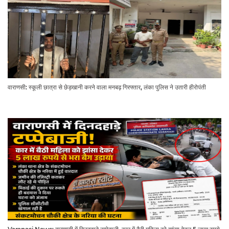
वाराणसी: स्कूली छात्रा से छेड़खानी करने वाला मनबढ़ गिरफ्तार, लंका पुलिस ने उतारी हीरोपंती