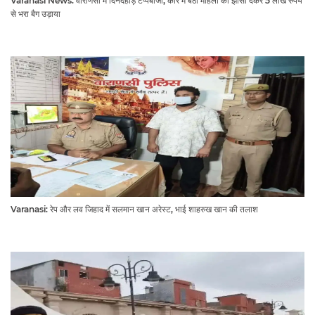
Varanasi News: वाराणसी में दिनदहाड़े टप्पेबाजी, कार में बैठी महिला को झांसा देकर 5 लाख रुपये
से भरा बैग उड़ाया
Varanasi: रेप और लव जिहाद में सलमान खान अरेस्ट, भाई शाहरुख खान की तलाश