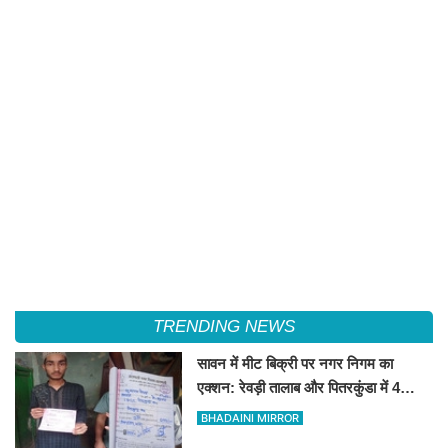
TRENDING NEWS
सावन में मीट बिक्री पर नगर निगम का
एक्शन: रेवड़ी तालाब और पितरकुंडा में 4
दुकानों पर गिरी गाज
BHADAINI MIRROR