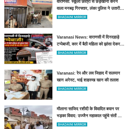
वाराणसी: स्कूली छात्रा से छेड़खानी करने
वाला मनबढ़ गिरफ्तार, लंका पुलिस ने उतारी
हीरोपंती
BHADAINI MIRROR
Varanasi News: वाराणसी में दिनदहाड़े
टप्पेबाजी, कार में बैठी महिला को झांसा देकर 5
लाख रुपये से भरा बैग उड़ाया
BHADAINI MIRROR
Varanasi: रेप और लव जिहाद में सलमान
खान अरेस्ट, भाई शाहरुख खान की तलाश
BHADAINI MIRROR
मौलाना साजिद रशीदी के विवादित बयान पर
भड़का विवाद: उज्जैन महाकाल पहुंचे संतों और
कांवड़ियों ने जताया कड़ा विरोध
BHADAINI MIRROR