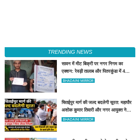
TRENDING NEWS
सावन में मीट बिक्री पर नगर निगम का
एक्शन: रेवड़ी तालाब और पितरकुंडा में 4
दुकानों पर गिरी गाज
BHADAINI MIRROR
चितईपुर मार्ग की जल्द बदलेगी सूरत: महापौर
अशोक कुमार तिवारी और नगर आयुक्त ने
किया औचक निरीक्षण
BHADAINI MIRROR