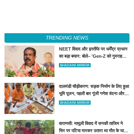
TRENDING NEWS
NEET विवाद और इस्तीफे पर धर्मेंद्र प्रधान
का बड़ा बयान: बोले– 'Gen-Z को गुमराह
करने की हुई कोशिश'
BHADAINI MIRROR
दालमंडी चौड़ीकरण: सड़क निर्माण के लिए हुआ
भूमि पूजन, पहली बार गूंजी गणेश वंदना और
'हर-हर महादेव' का उद्घोष
BHADAINI MIRROR
वाराणसी: मामूली विवाद में सनकी ताजिम ने
सिर पर पटिया मारकर उतारा था मौत के घाट,