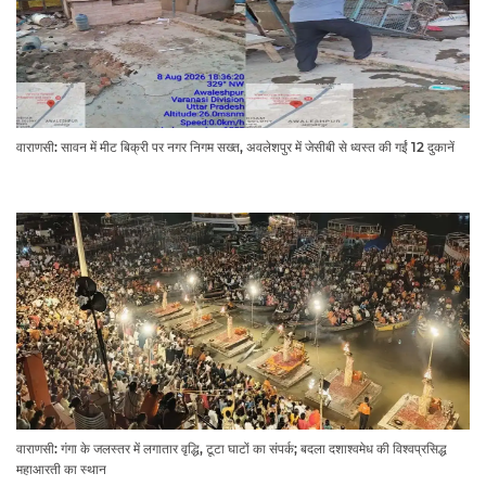
वाराणसी: सावन में मीट बिक्री पर नगर निगम सख्त, अवलेशपुर में जेसीबी से ध्वस्त की गईं 12 दुकानें
वाराणसी: गंगा के जलस्तर में लगातार वृद्धि, टूटा घाटों का संपर्क; बदला दशाश्वमेध की विश्वप्रसिद्ध
महाआरती का स्थान