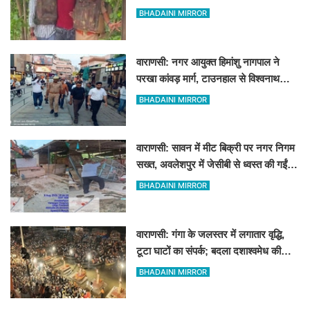
पत्नी रहती है मायके, जानें पूरा घटनाक्रम
BHADAINI MIRROR
वाराणसी: नगर आयुक्त हिमांशु नागपाल ने
परखा कांवड़ मार्ग, टाउनहाल से विश्वनाथ
मंदिर तक किया पैदल और गोल्फ कार्ट से
BHADAINI MIRROR
निरीक्षण
वाराणसी: सावन में मीट बिक्री पर नगर निगम
सख्त, अवलेशपुर में जेसीबी से ध्वस्त की गईं
12 दुकानें
BHADAINI MIRROR
वाराणसी: गंगा के जलस्तर में लगातार वृद्धि,
टूटा घाटों का संपर्क; बदला दशाश्वमेध की
विश्वप्रसिद्ध महाआरती का स्थान
BHADAINI MIRROR