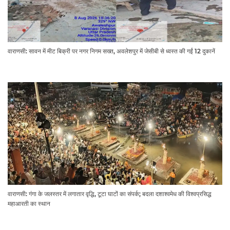
वाराणसी: सावन में मीट बिक्री पर नगर निगम सख्त, अवलेशपुर में जेसीबी से ध्वस्त की गईं 12 दुकानें
वाराणसी: गंगा के जलस्तर में लगातार वृद्धि, टूटा घाटों का संपर्क; बदला दशाश्वमेध की विश्वप्रसिद्ध
महाआरती का स्थान