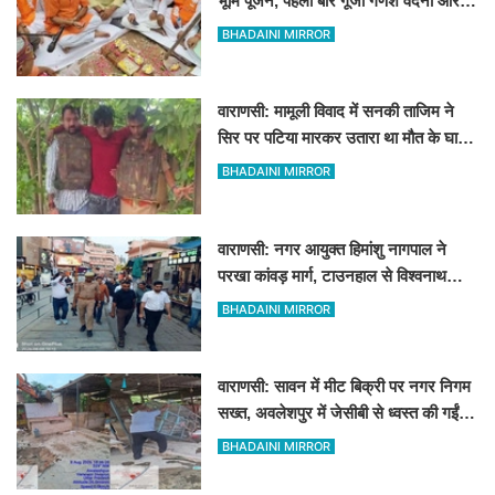
भूमि पूजन, पहली बार गूंजी गणेश वंदना और
'हर-हर महादेव' का उद्घोष
BHADAINI MIRROR
वाराणसी: मामूली विवाद में सनकी ताजिम ने
सिर पर पटिया मारकर उतारा था मौत के घाट,
पत्नी रहती है मायके, जानें पूरा घटनाक्रम
BHADAINI MIRROR
वाराणसी: नगर आयुक्त हिमांशु नागपाल ने
परखा कांवड़ मार्ग, टाउनहाल से विश्वनाथ
मंदिर तक किया पैदल और गोल्फ कार्ट से
BHADAINI MIRROR
निरीक्षण
वाराणसी: सावन में मीट बिक्री पर नगर निगम
सख्त, अवलेशपुर में जेसीबी से ध्वस्त की गईं
12 दुकानें
BHADAINI MIRROR