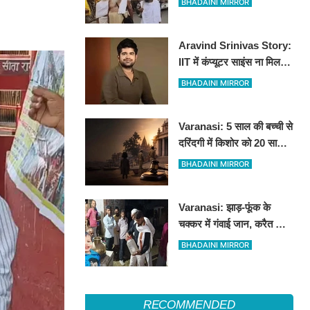
BHADAINI MIRROR
कांवड़ियों ने जताया कड़ा विरोध
Aravind Srinivas Story:
IIT में कंप्यूटर साइंस ना मिलने
से लेकर MIT और पहले
BHADAINI MIRROR
स्टार्टअप में रिजेक्शन तक
Varanasi: 5 साल की बच्ची से
दरिंदगी में किशोर को 20 साल
की कठोर कैद, बालिग की तरह
BHADAINI MIRROR
चला मुकदमा
Varanasi: झाड़-फूंक के
चक्कर में गंवाई जान, करैत के
काटने से 3 साल के मासूम की
BHADAINI MIRROR
मौत
RECOMMENDED