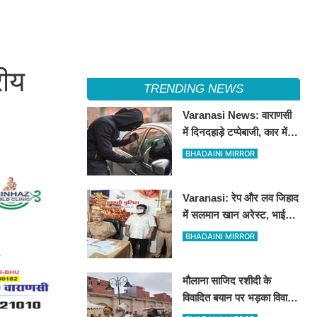
रीय
TRENDING NEWS
Varanasi News: वाराणसी
में दिनदहाड़े टप्पेबाजी, कार में
बैठी महिला को झांसा देकर 5
BHADAINI MIRROR
लाख रुपये से भरा बैग उड़ाया
Varanasi: रेप और लव जिहाद
में सलमान खान अरेस्ट, भाई
शाहरुख खान की तलाश
BHADAINI MIRROR
मौलाना साजिद रशीदी के
विवादित बयान पर भड़का विवाद:
उज्जैन महाकाल पहुंचे संतों और