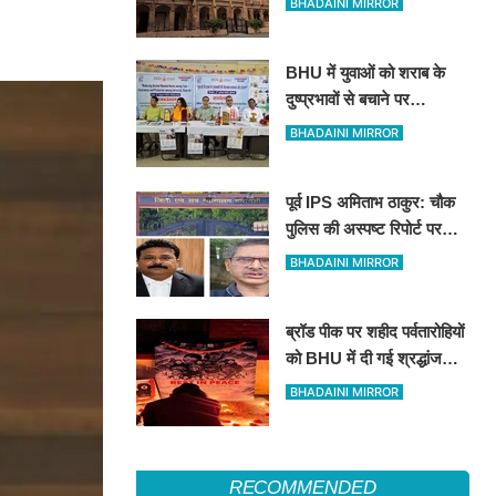
BHADAINI MIRROR
ब्रजभूषण ओझा सभी निकायों से
प्रतिबंधित
BHU में युवाओं को शराब के
दुष्प्रभावों से बचाने पर
जागरूकता कार्यशाला
BHADAINI MIRROR
पूर्व IPS अमिताभ ठाकुर: चौक
पुलिस की अस्पष्ट रिपोर्ट पर
कोर्ट सख्त, 11 अगस्त को मांगी
BHADAINI MIRROR
स्पष्ट जांच आख्या
ब्रॉड पीक पर शहीद पर्वतारोहियों
को BHU में दी गई श्रद्धांजलि:
मौन रखकर अर्पित किए पुष्प
BHADAINI MIRROR
RECOMMENDED