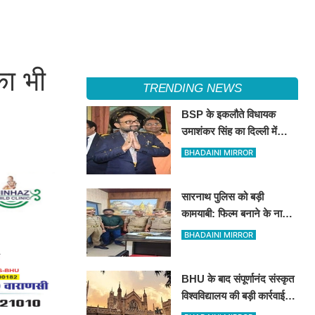
का भी
TRENDING NEWS
BSP के इकलौते विधायक
उमाशंकर सिंह का दिल्ली में
निधन, रसड़ा से लगातार 3 बार
BHADAINI MIRROR
जीतकर रचा था इतिहास
सारनाथ पुलिस को बड़ी
कामयाबी: फिल्म बनाने के नाम
पर 78 लाख की ठगी करने वाला
BHADAINI MIRROR
शातिर मुंबई से गिरफ्तार
BHU के बाद संपूर्णानंद संस्कृत
विश्वविद्यालय की बड़ी कार्रवाई:
भ्रष्टाचार के आरोपों में घिरे प्रो.