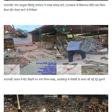
वाराणसी: नगर आयुक्त हिमांशु नागपाल ने परखा कांवड़ मार्ग, टाउनहाल से विश्वनाथ मंदिर तक किया
पैदल और गोल्फ कार्ट से निरीक्षण
वाराणसी: सावन में मीट बिक्री पर नगर निगम सख्त, अवलेशपुर में जेसीबी से ध्वस्त की गईं 12 दुकानें