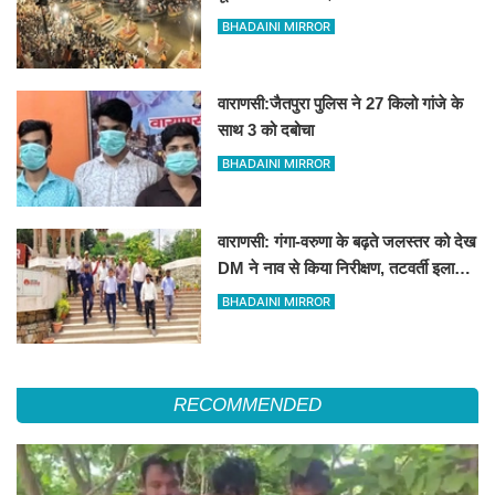
विश्वप्रसिद्ध महाआरती का स्थान
BHADAINI MIRROR
वाराणसी:जैतपुरा पुलिस ने 27 किलो गांजे के
साथ 3 को दबोचा
BHADAINI MIRROR
वाराणसी: गंगा-वरुणा के बढ़ते जलस्तर को देख
DM ने नाव से किया निरीक्षण, तटवर्ती इलाकों
के लिए अलर्ट जारी
BHADAINI MIRROR
RECOMMENDED