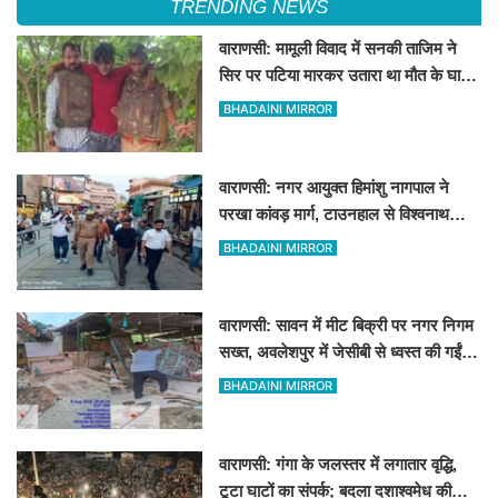
TRENDING NEWS
वाराणसी: मामूली विवाद में सनकी ताजिम ने
सिर पर पटिया मारकर उतारा था मौत के घाट,
पत्नी रहती है मायके, जानें पूरा घटनाक्रम
BHADAINI MIRROR
वाराणसी: नगर आयुक्त हिमांशु नागपाल ने
परखा कांवड़ मार्ग, टाउनहाल से विश्वनाथ
मंदिर तक किया पैदल और गोल्फ कार्ट से
BHADAINI MIRROR
निरीक्षण
वाराणसी: सावन में मीट बिक्री पर नगर निगम
सख्त, अवलेशपुर में जेसीबी से ध्वस्त की गईं
12 दुकानें
BHADAINI MIRROR
वाराणसी: गंगा के जलस्तर में लगातार वृद्धि,
टूटा घाटों का संपर्क; बदला दशाश्वमेध की