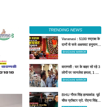
TRENDING NEWS
Varanasi : 5100 रुद्राक्ष के
दानों से सजे अक्षयवट हनुमान,
अलौकिक श्रृंगार में दर्शन कर
BHADAINI MIRROR
भक्त निहाल
वाराणसी : घर के बाहर सो रहे 3
लोगों पर जानलेवा हमला, 1 की
मौत, 2 घायल
BHADAINI MIRROR
BHU गौरव सिंह हत्याकांड: पूर्व
चीफ प्रॉक्टर प्रो. रोएना सिंह
कोर्ट में तलब