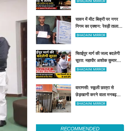
BHADAINI MIRROR
सावन में मीट बिक्री पर नगर
निगम का एक्शन: रेवड़ी तालाब
और पितरकुंडा में 4 दुकानों पर
BHADAINI MIRROR
गिरी गाज
चितईपुर मार्ग की जल्द बदलेगी
सूरत: महापौर अशोक कुमार
तिवारी और नगर आयुक्त ने किया
BHADAINI MIRROR
औचक निरीक्षण
वाराणसी: स्कूली छात्रा से
छेड़खानी करने वाला मनबढ़
गिरफ्तार, लंका पुलिस ने उतारी
BHADAINI MIRROR
हीरोपंती
RECOMMENDED