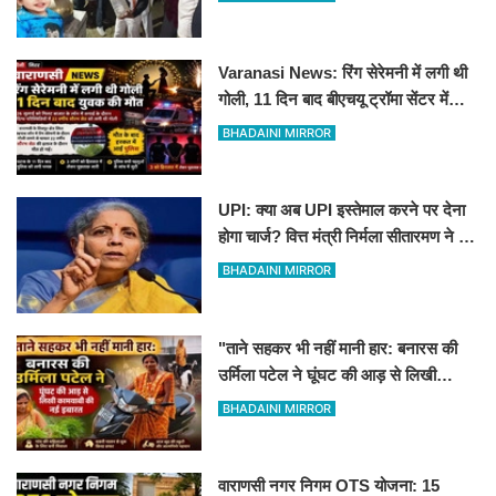
Varanasi News: रिंग सेरेमनी में लगी थी
गोली, 11 दिन बाद बीएचयू ट्रॉमा सेंटर में
युवक की मौत
BHADAINI MIRROR
UPI: क्या अब UPI इस्तेमाल करने पर देना
होगा चार्ज? वित्त मंत्री निर्मला सीतारमण ने दी
सफाई
BHADAINI MIRROR
"ताने सहकर भी नहीं मानी हार: बनारस की
उर्मिला पटेल ने घूंघट की आड़ से लिखी
कामयाबी की नई इबारत"
BHADAINI MIRROR
वाराणसी नगर निगम OTS योजना: 15