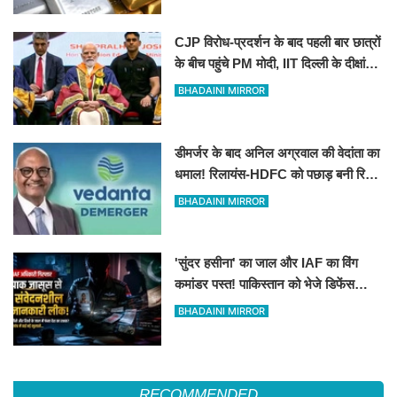
CJP विरोध-प्रदर्शन के बाद पहली बार छात्रों
के बीच पहुंचे PM मोदी, IIT दिल्ली के दीक्षांत
समारोह में दिया सफलता का ‘गुरुमंत्र’
BHADAINI MIRROR
डीमर्जर के बाद अनिल अग्रवाल की वेदांता का
धमाल! रिलायंस-HDFC को पछाड़ बनी रिटेल
निवेशकों की पहली पसंद
BHADAINI MIRROR
'सुंदर हसीना' का जाल और IAF का विंग
कमांडर पस्त! पाकिस्तान को भेजे डिफेंस
सीक्रेट्स, दिल्ली पुलिस ने दबोचा
BHADAINI MIRROR
RECOMMENDED