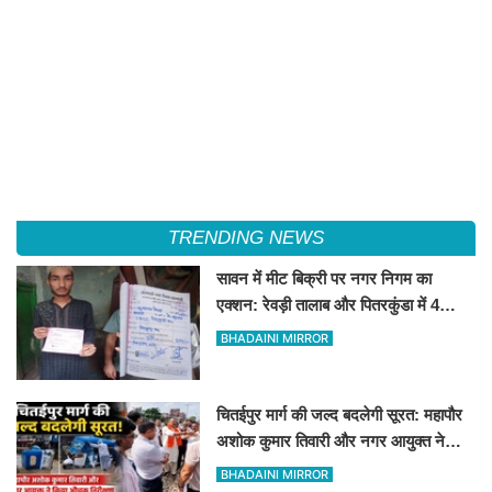
TRENDING NEWS
सावन में मीट बिक्री पर नगर निगम का
एक्शन: रेवड़ी तालाब और पितरकुंडा में 4
दुकानों पर गिरी गाज
BHADAINI MIRROR
चितईपुर मार्ग की जल्द बदलेगी सूरत: महापौर
अशोक कुमार तिवारी और नगर आयुक्त ने
किया औचक निरीक्षण
BHADAINI MIRROR