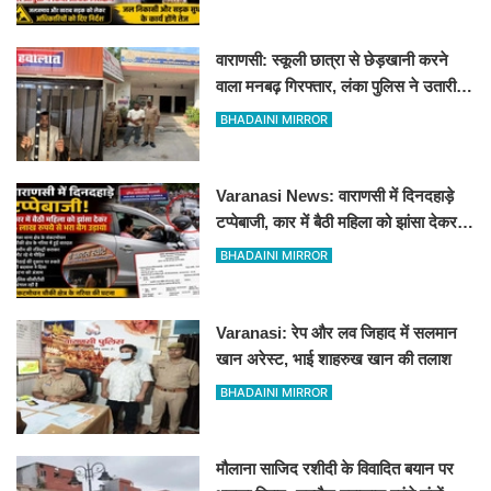
वाराणसी: स्कूली छात्रा से छेड़खानी करने
वाला मनबढ़ गिरफ्तार, लंका पुलिस ने उतारी
हीरोपंती
BHADAINI MIRROR
Varanasi News: वाराणसी में दिनदहाड़े
टप्पेबाजी, कार में बैठी महिला को झांसा देकर 5
लाख रुपये से भरा बैग उड़ाया
BHADAINI MIRROR
Varanasi: रेप और लव जिहाद में सलमान
खान अरेस्ट, भाई शाहरुख खान की तलाश
BHADAINI MIRROR
मौलाना साजिद रशीदी के विवादित बयान पर