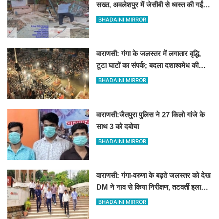
सख्त, अवलेशपुर में जेसीबी से ध्वस्त की गईं
12 दुकानें
BHADAINI MIRROR
वाराणसी: गंगा के जलस्तर में लगातार वृद्धि,
टूटा घाटों का संपर्क; बदला दशाश्वमेध की
विश्वप्रसिद्ध महाआरती का स्थान
BHADAINI MIRROR
वाराणसी:जैतपुरा पुलिस ने 27 किलो गांजे के
साथ 3 को दबोचा
BHADAINI MIRROR
वाराणसी: गंगा-वरुणा के बढ़ते जलस्तर को देख
DM ने नाव से किया निरीक्षण, तटवर्ती इलाकों
के लिए अलर्ट जारी
BHADAINI MIRROR