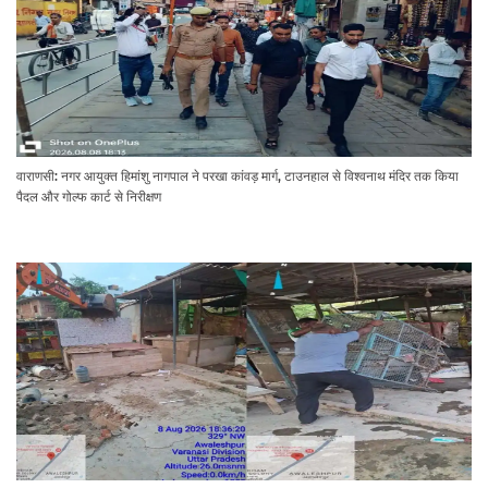
वाराणसी: नगर आयुक्त हिमांशु नागपाल ने परखा कांवड़ मार्ग, टाउनहाल से विश्वनाथ मंदिर तक किया
पैदल और गोल्फ कार्ट से निरीक्षण