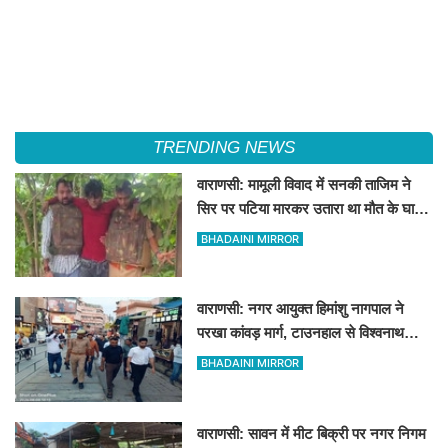
TRENDING NEWS
वाराणसी: मामूली विवाद में सनकी ताजिम ने
सिर पर पटिया मारकर उतारा था मौत के घाट,
पत्नी रहती है मायके, जानें पूरा घटनाक्रम
BHADAINI MIRROR
वाराणसी: नगर आयुक्त हिमांशु नागपाल ने
परखा कांवड़ मार्ग, टाउनहाल से विश्वनाथ
मंदिर तक किया पैदल और गोल्फ कार्ट से
BHADAINI MIRROR
निरीक्षण
वाराणसी: सावन में मीट बिक्री पर नगर निगम