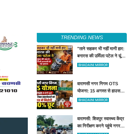
TRENDING NEWS
"ताने सहकर भी नहीं मानी हार:
बनारस की उर्मिला पटेल ने घूंघट
की आड़ से लिखी कामयाबी की
BHADAINI MIRROR
नई इबारत"
वाराणसी नगर निगम OTS
योजना: 15 अगस्त से हाउस
टैक्स बकायेदारों को ब्याज में
BHADAINI MIRROR
मिलेगी 100% छूट
वाराणसी: शिवपुर स्वास्थ्य केंद्र
का निरीक्षण करने पहुंचे नगर
आयुक्त