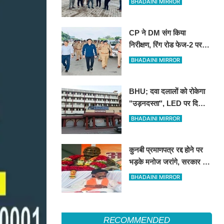
BHADAINI MIRROR
CP ने DM संग किया
निरीक्षण, रिंग रोड फेज-2 पर
एक लेन कांवड़ियों के लिए
BHADAINI MIRROR
आरक्षित रखने के निर्देश
BHU; दवा दलालों को रोकेगा
"उड़नदस्ता", LED पर दिखाई
जाएगी फर्जीवाड़ा करने वालों की
BHADAINI MIRROR
तस्वीर
कुनबी प्रमाणपत्र रद्द होने पर
भड़के मनोज जरांगे, सरकार पर
लगाया साजिश का आरोप
BHADAINI MIRROR
RECOMMENDED