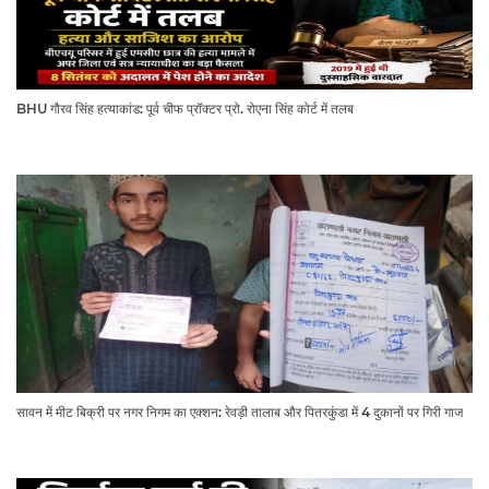
BHU गौरव सिंह हत्याकांड: पूर्व चीफ प्रॉक्टर प्रो. रोएना सिंह कोर्ट में तलब
सावन में मीट बिक्री पर नगर निगम का एक्शन: रेवड़ी तालाब और पितरकुंडा में 4 दुकानों पर गिरी गाज