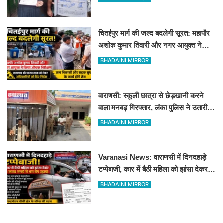
चितईपुर मार्ग की जल्द बदलेगी सूरत: महापौर
अशोक कुमार तिवारी और नगर आयुक्त ने
किया औचक निरीक्षण
BHADAINI MIRROR
वाराणसी: स्कूली छात्रा से छेड़खानी करने
वाला मनबढ़ गिरफ्तार, लंका पुलिस ने उतारी
हीरोपंती
BHADAINI MIRROR
Varanasi News: वाराणसी में दिनदहाड़े
टप्पेबाजी, कार में बैठी महिला को झांसा देकर 5
लाख रुपये से भरा बैग उड़ाया
BHADAINI MIRROR