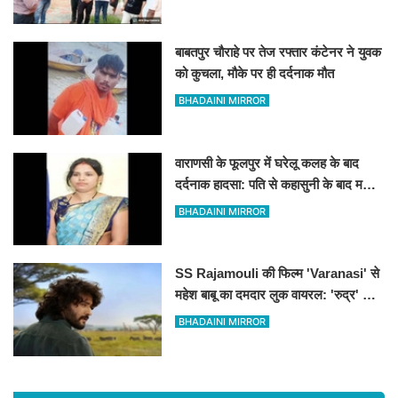
बाबतपुर चौराहे पर तेज रफ्तार कंटेनर ने युवक
को कुचला, मौके पर ही दर्दनाक मौत
BHADAINI MIRROR
वाराणसी के फूलपुर में घरेलू कलह के बाद
दर्दनाक हादसा: पति से कहासुनी के बाद महिला
ने लगाई फांसी
BHADAINI MIRROR
SS Rajamouli की फिल्म 'Varanasi' से
महेश बाबू का दमदार लुक वायरल: 'रुद्र' के
किरदार में अफ्रीका के जंगलों में दिखे साउथ
BHADAINI MIRROR
सुपरस्टार