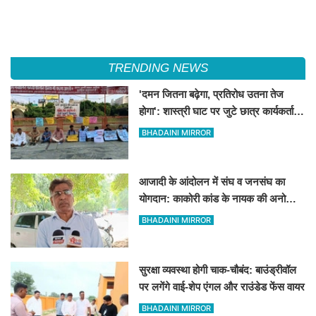
TRENDING NEWS
'दमन जितना बढ़ेगा, प्रतिरोध उतना तेज
होगा': शास्त्री घाट पर जुटे छात्र कार्यकर्ताओं
की केंद्र को ललकार
BHADAINI MIRROR
आजादी के आंदोलन में संघ व जनसंघ का
योगदान: काकोरी कांड के नायक की अनोखी
दास्तां
BHADAINI MIRROR
सुरक्षा व्यवस्था होगी चाक-चौबंद: बाउंड्रीवॉल
पर लगेंगे वाई-शेप एंगल और राउंडेड फेंस वायर
BHADAINI MIRROR