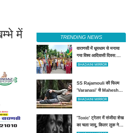
भे में
TRENDING NEWS
वाराणसी में धूमधाम से मनाया
गया विश्व आदिवासी दिवस:
पारंपरिक झांकी के साथ गूंजे
BHADAINI MIRROR
संविधान और अधिकारों के नारे,
DM को सौंपा 10 सूत्रीय ज्ञापन
SS Rajamouli की फिल्म
'Varanasi' से Mahesh
Babu का फर्स्ट लुक आउट,
BHADAINI MIRROR
'रुद्र' के अवतार में छा गए
सुपरस्टार
'Toxic' ट्रेलर में संजीदा शेख
का चला जादू, किलर लुक ने
लूटी महफिल