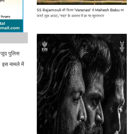
SS Rajamouli की फिल्म 'Varanasi' से Mahesh Babu का
फर्स्ट लुक आउट, 'रुद्र' के अवतार में छा गए सुपरस्टार
वजूद पुलिस
इस मामले में