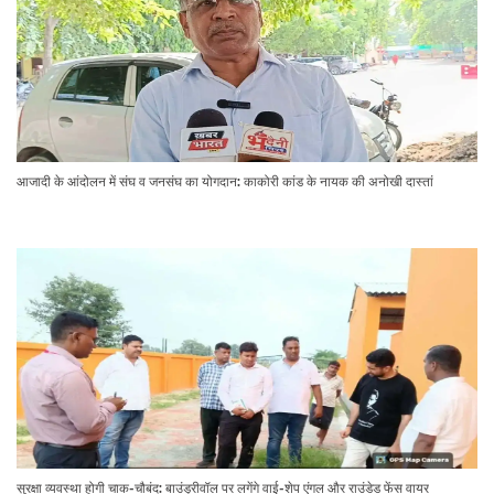
आजादी के आंदोलन में संघ व जनसंघ का योगदान: काकोरी कांड के नायक की अनोखी दास्तां
सुरक्षा व्यवस्था होगी चाक-चौबंद: बाउंड्रीवॉल पर लगेंगे वाई-शेप एंगल और राउंडेड फेंस वायर