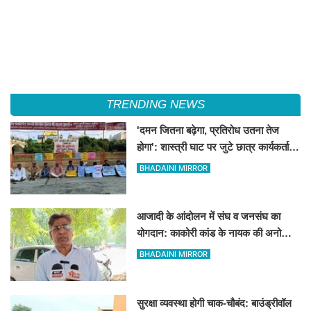
TRENDING NEWS
'दमन जितना बढ़ेगा, प्रतिरोध उतना तेज
होगा': शास्त्री घाट पर जुटे छात्र कार्यकर्ताओं
की केंद्र को ललकार
BHADAINI MIRROR
आजादी के आंदोलन में संघ व जनसंघ का
योगदान: काकोरी कांड के नायक की अनोखी
दास्तां
BHADAINI MIRROR
सुरक्षा व्यवस्था होगी चाक-चौबंद: बाउंड्रीवॉल