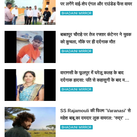
पर लगेंगे वाई-शेप एंगल और राउंडेड फेंस वायर
BHADAINI MIRROR
बाबतपुर चौराहे पर तेज रफ्तार कंटेनर ने युवक
को कुचला, मौके पर ही दर्दनाक मौत
BHADAINI MIRROR
वाराणसी के फूलपुर में घरेलू कलह के बाद
दर्दनाक हादसा: पति से कहासुनी के बाद महिला
ने लगाई फांसी
BHADAINI MIRROR
SS Rajamouli की फिल्म 'Varanasi' से
महेश बाबू का दमदार लुक वायरल: 'रुद्र' के
किरदार में अफ्रीका के जंगलों में दिखे साउथ
BHADAINI MIRROR
सुपरस्टार